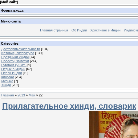
[
Мой сайт
]
Форма входа
Меню сайта
Главная страница
Об Индии
Христиане в Индии
Индийск
Categories
Достопримечательности
[104]
История, литература
[130]
Праздники Индии
[74]
Новости, заметки
[214]
Готовим кушать
[9]
Отдых в Индии
[67]
Отели Индии
[19]
Кинозал
[264]
Музыка
[7]
Хинди
[262]
Главная
»
2013
»
Май
»
22
Прилагательное хинди, словарик