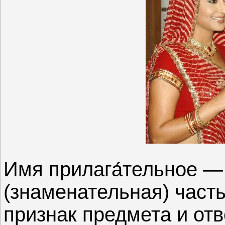
Имя прилага́тельное —
(знаменательная) част
признак предмета и от