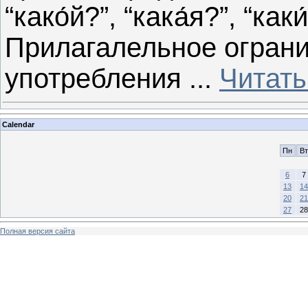
“како́й?”, “кака́я?”, “каки
Прилагалельное огран
употребления
...
Читать
Calendar
Пн
Вт
6
7
13
14
20
21
27
28
Полная версия сайта