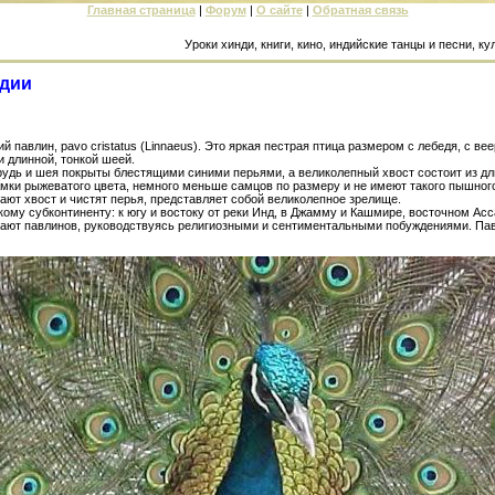
Главная страница
|
Форум
|
О сайте
|
Обратная связь
Уроки хинди, книги, кино, индийские танцы и песни, культурное 
ндии
 павлин, pavo cristatus (Linnaeus). Это яркая пестрая птица размером с лебедя, с в
и длинной, тонкой шеей.
рудь и шея покрыты блестящими синими перьями, а великолепный хвост состоит из д
амки рыжеватого цвета, немного меньше самцов по размеру и не имеют такого пышно
ают хвост и чистят перья, представляет собой великолепное зрелище.
ому субконтиненту: к югу и востоку от реки Инд, в Джамму и Кашмире, восточном Ас
гают павлинов, руководствуясь религиозными и сентиментальными побуждениями. Пав