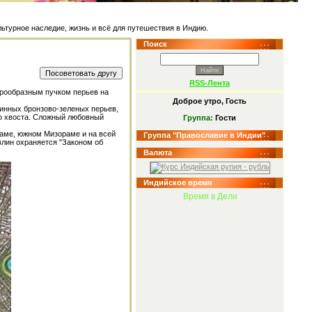
наследие, жизнь и всё для путешествия в Индию.
Поиск
RSS-Лента
еерообразным пучком перьев на
Доброе утро, Гость
линных бронзово-зеленых перьев,
го хвоста. Сложный любовный
Группа:
Гости
саме, южном Мизораме и на всей
Группа "Православие в Индии"
лин охраняется "Законом об
Валюта
Индийское время
Время в Дели