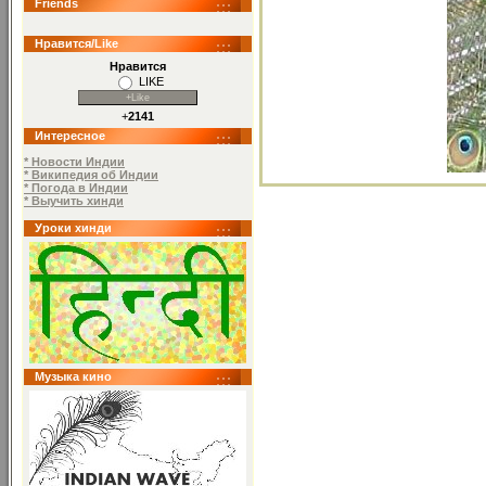
Friends
Нравится/Like
Нравится
LIKE
+
2141
Интересное
* Новости Индии
* Википедия об Индии
* Погода в Индии
* Выучить хинди
Уроки хинди
Музыка кино