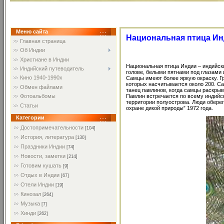
Меню сайта
Национальная птица И
Главная страница
Об Индии
Христиане в Индии
Национальная птица Индии – индийский
Индийский путеводитель
голове, белыми пятнами под глазами 
Кино 1940-1990х
Самцы имеют более яркую окраску. Г
которых насчитывается около 200. С
Обмен файлами
танец павлинов, когда самцы раскрыв
Павлин встречается по всему индийск
Фотоальбомы
территории полуострова. Люди обере
Статьи
охране дикой природы” 1972 года.
Категории
Достопримечательности
[104]
История, литература
[130]
Праздники Индии
[74]
Новости, заметки
[214]
Готовим кушать
[9]
Отдых в Индии
[67]
Отели Индии
[19]
Кинозал
[264]
Музыка
[7]
Хинди
[262]