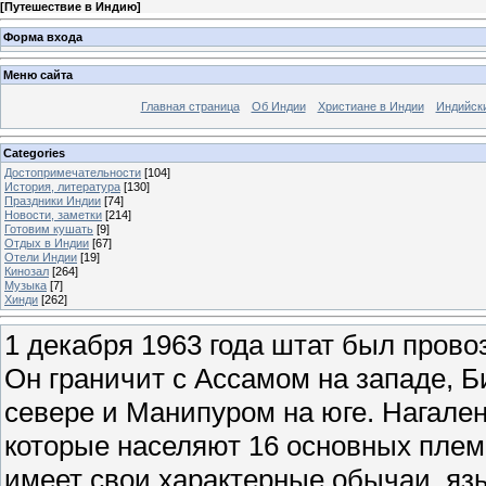
[
Путешествие в Индию
]
Форма входа
Меню сайта
Главная страница
Об Индии
Христиане в Индии
Индийск
Categories
Достопримечательности
[104]
История, литература
[130]
Праздники Индии
[74]
Новости, заметки
[214]
Готовим кушать
[9]
Отдых в Индии
[67]
Отели Индии
[19]
Кинозал
[264]
Музыка
[7]
Хинди
[262]
1 декабря 1963 года штат был пров
Он граничит с Ассамом на западе, 
севере и Манипуром на юге. Нагале
которые населяют 16 основных плем
имеет свои характерные обычаи, язы