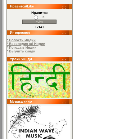
Нравится/Like
Нравится
LIKE
+
2141
Интересное
* Новости Индии
* Википедия об Индии
* Погода в Индии
* Выучить хинди
Уроки хинди
Музыка кино