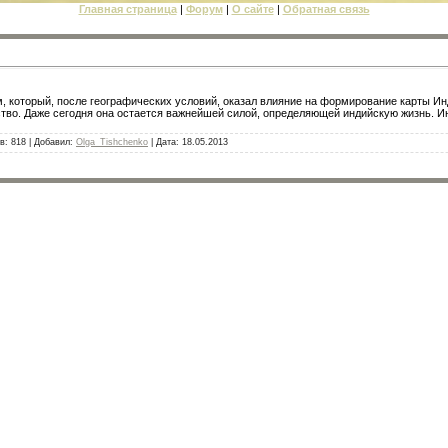
Главная страница
|
Форум
|
О сайте
|
Обратная связь
 который, после географических условий, оказал влияние на формирование карты Инд
ство. Даже сегодня она остается важнейшей силой, определяющей индийскую жизнь. И
в: 818 | Добавил:
Olga_Tishchenko
| Дата:
18.05.2013