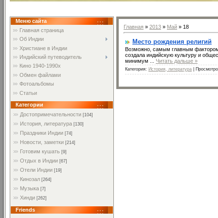
Меню сайта
Главная
»
2013
»
Май
»
18
Главная страница
Об Индии
Место рождения религий
Христиане в Индии
Возможно, самым главным фактором,
создала индийскую культуру и обще
Индийский путеводитель
минимум
...
Читать дальше »
Кино 1940-1990х
Категория:
История, литература
| Просмотро
Обмен файлами
Фотоальбомы
Статьи
Категории
Достопримечательности
[104]
История, литература
[130]
Праздники Индии
[74]
Новости, заметки
[214]
Готовим кушать
[9]
Отдых в Индии
[67]
Отели Индии
[19]
Кинозал
[264]
Музыка
[7]
Хинди
[262]
Friends