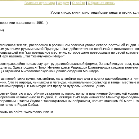
Главная страница
|
Форум
|
О сайте
|
Обратная связь
Уроки хинди, книги, кино, индийские танцы и песни, культурное 
 переписи населения в 1991 г.)
км)
агоценная земля”, расположен в роскошном зеленом уголке северо-восточной Индии.
ым умелыми руками самой Природы. Штат действительно необычайно великолепен сво
описавшей его "как прекрасное местечко, которое даже превосходит по своей красот
 Неру назвала штат "жемчужиной Индии”.
ростирающейся по самому центру долиной овальной формы, богатый искусством, тра
культур. Здесь родился Поло. Именно здесь Раджашри Бхагьячандра создала знаменит
нцы отражают мифологическую концепцию создания Манипура.
вителей таких групп, как мейтеи, нага, мейтеи пангалы и других разнообразных этни
нии. Это те народы, чьи мифы и легенды, национальный фольклор и танцы, местные и
стикой природы. В Манипуре нет предела чудесам и восхищению.
емен богатую и достойную уважения историю, попал в подчинение Британской короны 
бретения независимости Индией, 15 октября 1949 года княжество Манипур присоедини
ноправным штатом Индии с законодательным собранием, насчитывающем 60 мест. Шта
авителем в Радья Сабха.
ть на сайте: www.manipur.nic.in