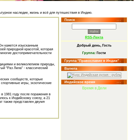
наследие, жизнь и всё для путешествия в Индию.
Поиск
RSS-Лента
Добрый день, Гость
 Он кажется изысканным
ей природной красотой, которая
Группа:
Гости
е многие достопримечательности
Группа "Православие в Индии"
дициями и великолепием природы,
ый "Раз Лила” - классический
Валюта
ческих сообществ, которые
Индийское время
 спортивные игры, экзотические
Время в Дели
в 1981 году после поражения в
лось к Индийскому союзу, а 21
т также представлен двумя