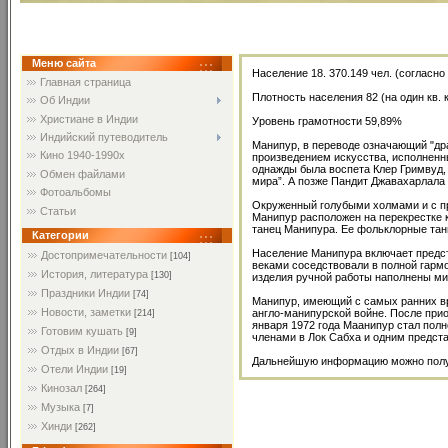
Меню сайта
Население 18. 370.149 чел. (согласно
Главная страница
Плотность населения 82 (на один кв. 
Об Индии
Христиане в Индии
Уровень грамотности 59,89%
Индийский путеводитель
Манипур, в переводе означающий "др
Кино 1940-1990х
произведением искусства, исполненн
однажды была воспета Клер Гримвуд, 
Обмен файлами
мира”. А позже Пандит Джавахарлала
Фотоальбомы
Окруженный голубыми холмами и с п
Статьи
Манипур расположен на перекрестке 
танец Манипура. Ее фольклорные та
Категории
Население Манипура включает предста
Достопримечательности
[104]
веками соседствовали в полной гармо
История, литература
[130]
изделия ручной работы наполнены ми
Праздники Индии
[74]
Манипур, имеющий с самых ранних вр
Новости, заметки
англо-манипурской войне. После прио
[214]
января 1972 года Маанипур стал пол
Готовим кушать
[9]
членами в Лок Сабха и одним предст
Отдых в Индии
[67]
Дальнейшую информацию можно получи
Отели Индии
[19]
Кинозал
[264]
Музыка
[7]
Хинди
[262]