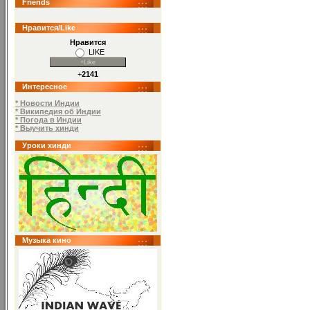
Friends
Нравится/Like
Нравится
LIKE
+
2141
Интересное
* Новости Индии
* Википедия об Индии
* Погода в Индии
* Выучить хинди
Уроки хинди
Музыка кино