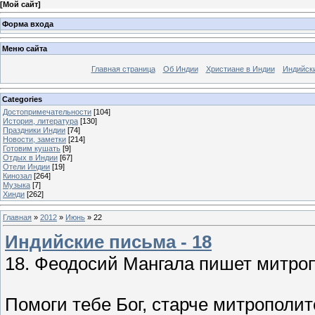
[
Мой сайт
]
Форма входа
Меню сайта
Главная страница
Об Индии
Христиане в Индии
Индийск
Categories
Достопримечательности
[104]
История, литература
[130]
Праздники Индии
[74]
Новости, заметки
[214]
Готовим кушать
[9]
Отдых в Индии
[67]
Отели Индии
[19]
Кинозал
[264]
Музыка
[7]
Хинди
[262]
Главная
»
2012
»
Июнь
»
22
Индийские письма - 18
18. Феодосий Мангала пишет митро
Помоги тебе Бог, старче митрополит