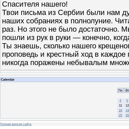
Спасителя нашего!
Твои письма из Сербии были нам д
наших собраниях в полнолуние. Чит
раз. Но этого не было достаточно. 
пошли из рук в руки — конечно, когд
Ты знаешь, сколько нашего крещено
проповедь и крестный ход в каждое 
никогда поражены небывалым мно
Calendar
Пн
Вт
4
5
11
12
18
19
25
26
Полная версия сайта