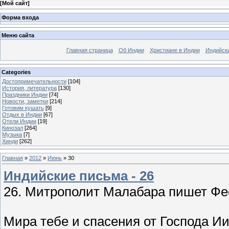
[
Мой сайт
]
Форма входа
Меню сайта
Главная страница
Об Индии
Христиане в Индии
Индийск
Categories
Достопримечательности
[104]
История, литература
[130]
Праздники Индии
[74]
Новости, заметки
[214]
Готовим кушать
[9]
Отдых в Индии
[67]
Отели Индии
[19]
Кинозал
[264]
Музыка
[7]
Хинди
[262]
Главная
»
2012
»
Июнь
»
30
Индийские письма - 26
26. Митрополит Малабара пишет Ф
Мира тебе и спасения от Господа Ии