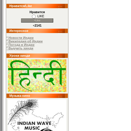
Нравится/Like
Нравится
LIKE
+
2141
Интересное
* Новости Индии
* Википедия об Индии
* Погода в Индии
* Выучить хинди
Уроки хинди
Музыка кино