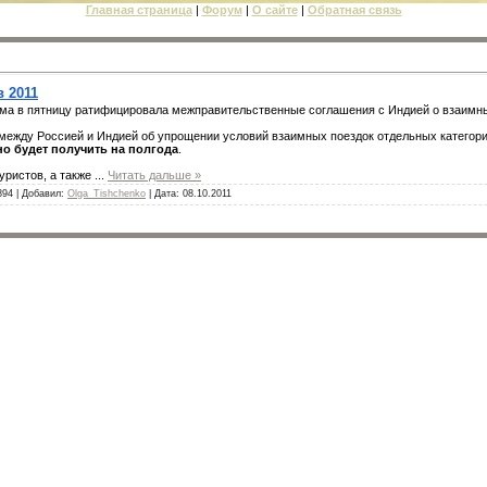
Главная страница
|
Форум
|
О сайте
|
Обратная связь
 2011
ума в пятницу ратифицировала межправительственные соглашения с Индией о взаимны
ежду Россией и Индией об упрощении условий взаимных поездок отдельных категори
о будет получить на полгода
.
уристов, а также
...
Читать дальше »
894 | Добавил:
Olga_Tishchenko
| Дата:
08.10.2011