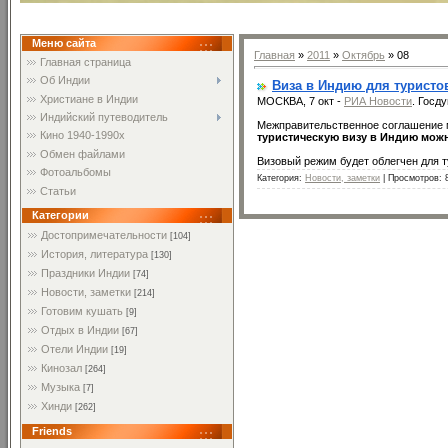
Меню сайта
Главная
»
2011
»
Октябрь
»
08
Главная страница
Об Индии
Виза в Индию для туристов
Христиане в Индии
МОСКВА, 7 окт -
РИА Новости
. Госд
Индийский путеводитель
Межправительственное соглашение м
Кино 1940-1990х
туристическую визу в Индию можн
Обмен файлами
Визовый режим будет облегчен для т
Фотоальбомы
Категория:
Новости, заметки
| Просмотров: 
Статьи
Категории
Достопримечательности
[104]
История, литература
[130]
Праздники Индии
[74]
Новости, заметки
[214]
Готовим кушать
[9]
Отдых в Индии
[67]
Отели Индии
[19]
Кинозал
[264]
Музыка
[7]
Хинди
[262]
Friends