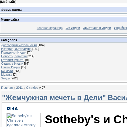
[
Мой сайт
]
Форма входа
Меню сайта
Главная страница
Об Индии
Христиане в Индии
Индийск
Categories
Достопримечательности
[104]
История, литература
[130]
Праздники Индии
[74]
Новости, заметки
[214]
Готовим кушать
[9]
Отдых в Индии
[67]
Отели Индии
[19]
Кинозал
[264]
Музыка
[7]
Хинди
[262]
Главная
»
2011
»
Октябрь
»
07
"Жемчужная мечеть в Дели" Васили
Sotheby's и Ch