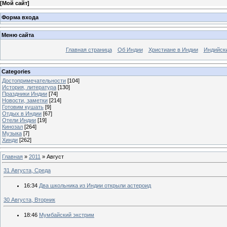
[
Мой сайт
]
Форма входа
Меню сайта
Главная страница
Об Индии
Христиане в Индии
Индийск
Categories
Достопримечательности
[104]
История, литература
[130]
Праздники Индии
[74]
Новости, заметки
[214]
Готовим кушать
[9]
Отдых в Индии
[67]
Отели Индии
[19]
Кинозал
[264]
Музыка
[7]
Хинди
[262]
Главная
»
2011
»
Август
31 Августа, Среда
16:34
Два школьника из Индии открыли астероид
30 Августа, Вторник
18:46
Мумбайский экстрим