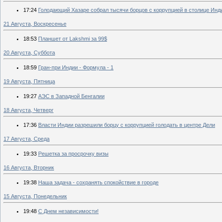
17:24
Голодающий Хазаре собрал тысячи борцов с коррупцией в столице Инд
21 Августа, Воскресенье
18:53
Планшет от Lakshmi за 99$
20 Августа, Суббота
18:59
Гран-при Индии - Формула - 1
19 Августа, Пятница
19:27
АЭС в Западной Бенгалии
18 Августа, Четверг
17:36
Власти Индии разрешили борцу с коррупцией голодать в центре Дели
17 Августа, Среда
19:33
Решетка за просрочку визы
16 Августа, Вторник
19:38
Наша задача - сохранять спокойствие в городе
15 Августа, Понедельник
19:48
С Днем независимости!