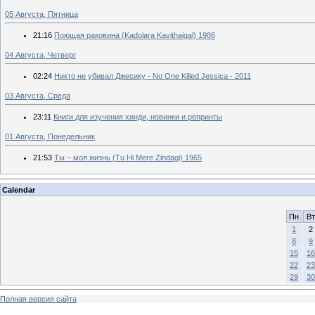
05 Августа, Пятница
21:16
Поющая раковина (Kadolara Kavithaigal) 1986
04 Августа, Четверг
02:24
Никто не убивал Джесику - No One Killed Jessica - 2011
03 Августа, Среда
23:11
Книги для изучения хинди, новинки и репринты
01 Августа, Понедельник
21:53
Ты – моя жизнь (Tu Hi Mere Zindagi) 1965
Calendar
Пн
Вт
1
2
8
9
15
16
22
23
29
30
Полная версия сайта