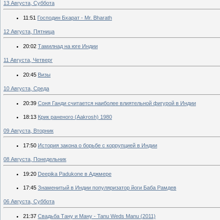
13 Августа, Суббота
11:51
Господин Бхарат - Mr. Bharath
12 Августа, Пятница
20:02
Тамилнад на юге Индии
11 Августа, Четверг
20:45
Визы
10 Августа, Среда
20:39
Соня Ганди считается наиболее влиятельной фигурой в Индии
18:13
Крик раненого (Aakrosh) 1980
09 Августа, Вторник
17:50
История закона о борьбе с коррупцией в Индии
08 Августа, Понедельник
19:20
Deepika Padukone в Аджмере
17:45
Знаменитый в Индии популяризатор йоги Баба Рамдев
06 Августа, Суббота
21:37
Свадьба Тану и Ману - Tanu Weds Manu (2011)