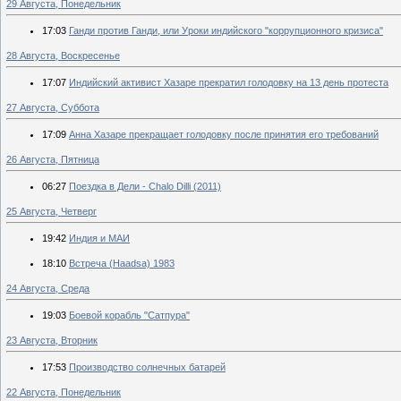
29 Августа, Понедельник
17:03
Ганди против Ганди, или Уроки индийского "коррупционного кризиса"
28 Августа, Воскресенье
17:07
Индийский активист Хазаре прекратил голодовку на 13 день протеста
27 Августа, Суббота
17:09
Анна Хазаре прекращает голодовку после принятия его требований
26 Августа, Пятница
06:27
Поездка в Дели - Chalo Dilli (2011)
25 Августа, Четверг
19:42
Индия и МАИ
18:10
Встреча (Haadsa) 1983
24 Августа, Среда
19:03
Боевой корабль "Сатпура"
23 Августа, Вторник
17:53
Производство солнечных батарей
22 Августа, Понедельник