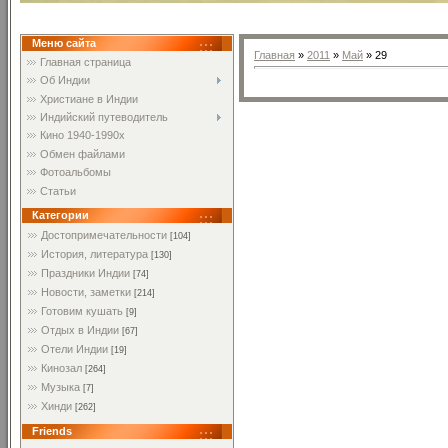
Меню сайта
Главная
»
2011
»
Май
»
29
Главная страница
Об Индии
Христиане в Индии
Индийский путеводитель
Кино 1940-1990х
Обмен файлами
Фотоальбомы
Статьи
Категории
Достопримечательности
[104]
История, литература
[130]
Праздники Индии
[74]
Новости, заметки
[214]
Готовим кушать
[9]
Отдых в Индии
[67]
Отели Индии
[19]
Кинозал
[264]
Музыка
[7]
Хинди
[262]
Friends