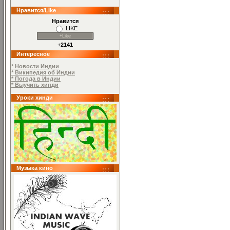
Нравится/Like
Нравится
LIKE
+
2141
Интересное
* Новости Индии
* Википедия об Индии
* Погода в Индии
* Выучить хинди
Уроки хинди
Музыка кино