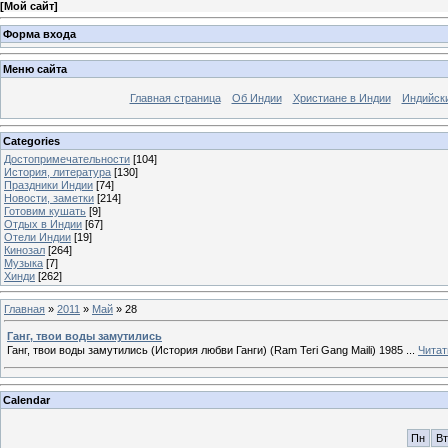
[
Мой сайт
]
Форма входа
Меню сайта
Главная страница
Об Индии
Христиане в Индии
Индийск
Categories
Достопримечательности
[104]
История, литература
[130]
Праздники Индии
[74]
Новости, заметки
[214]
Готовим кушать
[9]
Отдых в Индии
[67]
Отели Индии
[19]
Кинозал
[264]
Музыка
[7]
Хинди
[262]
Главная
»
2011
»
Май
»
28
Ганг, твои воды замутились
Ганг, твои воды замутились (История любви Ганги) (Ram Teri Gang Maili) 1985
...
Читат
Calendar
Пн
Вт