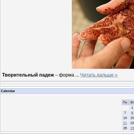
Творительный падеж
– форма
...
Читать дальше »
Calendar
Пн
Вт
1
7
8
14
15
21
22
28
29