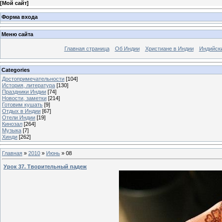
[
Мой сайт
]
Форма входа
Меню сайта
Главная страница
Об Индии
Христиане в Индии
Индийск
Categories
Достопримечательности
[104]
История, литература
[130]
Праздники Индии
[74]
Новости, заметки
[214]
Готовим кушать
[9]
Отдых в Индии
[67]
Отели Индии
[19]
Кинозал
[264]
Музыка
[7]
Хинди
[262]
Главная
»
2010
»
Июнь
»
08
Урок 37. Творительный падеж