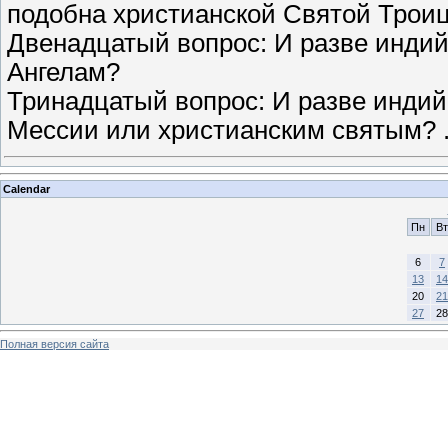
подобна христианской Святой Трои
Двенадцатый вопрос: И разве индий
Ангелам?
Тринадцатый вопрос: И разве индий
Мессии или христианским святым?
Calendar
Пн
Вт
6
7
13
14
20
21
27
28
Полная версия сайта