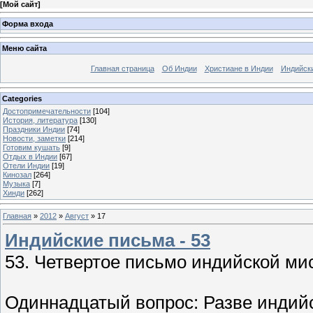
[
Мой сайт
]
Форма входа
Меню сайта
Главная страница
Об Индии
Христиане в Индии
Индийск
Categories
Достопримечательности
[104]
История, литература
[130]
Праздники Индии
[74]
Новости, заметки
[214]
Готовим кушать
[9]
Отдых в Индии
[67]
Отели Индии
[19]
Кинозал
[264]
Музыка
[7]
Хинди
[262]
Главная
»
2012
»
Август
»
17
Индийские письма - 53
53. Четвертое письмо индийской мис
Одиннадцатый вопрос: Разве индийс