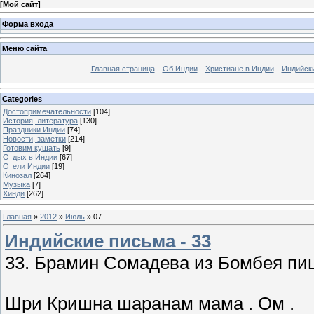
[
Мой сайт
]
Форма входа
Меню сайта
Главная страница
Об Индии
Христиане в Индии
Индийск
Categories
Достопримечательности
[104]
История, литература
[130]
Праздники Индии
[74]
Новости, заметки
[214]
Готовим кушать
[9]
Отдых в Индии
[67]
Отели Индии
[19]
Кинозал
[264]
Музыка
[7]
Хинди
[262]
Главная
»
2012
»
Июль
»
07
Индийские письма - 33
33. Брамин Сомадева из Бомбея пи
Шри Кришна шаранам мама . Ом .