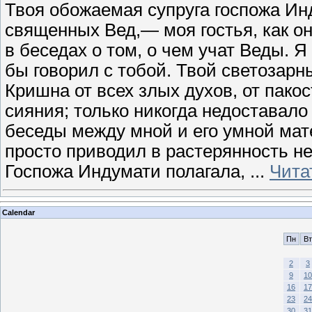
Твоя обожаемая супруга госпожа Ин
священных Вед,— моя гостья, как он
в беседах о том, о чем учат Веды. Я
бы говорил с тобой. Твой светозар
Кришна от всех злых духов, от пако
сияния; только никогда недоставал
беседы между мной и его умной мат
просто приводил в растерянность 
Госпожа Индумати полагала,
...
Чита
Calendar
Пн
Вт
2
3
9
10
16
17
23
24
30
31