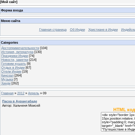
[
Мой сайт
]
Форма входа
Меню сайта
Главная страница
Об Индии
Христиане в Индии
Индийск
Categories
Достопримечательности
[104]
История, литература
[130]
Праздники Индии
[74]
Новости, заметки
[214]
Готовим кушать
[9]
Отдых в Индии
[67]
Отели Индии
[19]
Кинозал
[264]
Музыка
[7]
Хинди
[262]
Главная
»
2012
»
Апрель
»
09
Пасха в Аурангабаде
Автор: Хальченя Моисей
HTML код