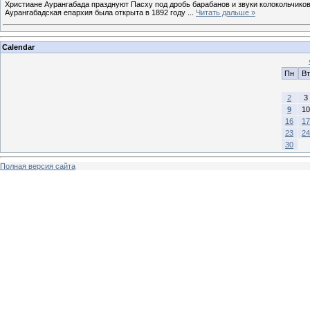
Христиане Аурангабада празднуют Пасху под дробь барабанов и звуки колокольчиков
Аурангабадская епархия была открыта в 1892 году
...
Читать дальше »
Calendar
Пн
Вт
2
3
9
10
16
17
23
24
30
Полная версия сайта