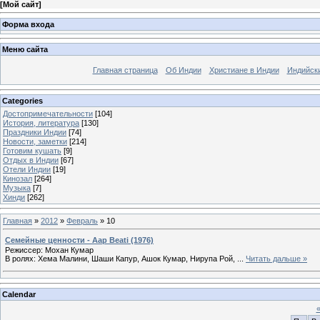
[
Мой сайт
]
Форма входа
Меню сайта
Главная страница
Об Индии
Христиане в Индии
Индийск
Categories
Достопримечательности
[104]
История, литература
[130]
Праздники Индии
[74]
Новости, заметки
[214]
Готовим кушать
[9]
Отдых в Индии
[67]
Отели Индии
[19]
Кинозал
[264]
Музыка
[7]
Хинди
[262]
Главная
»
2012
»
Февраль
»
10
Семейные ценности - Aap Beati (1976)
Режиссер: Мохан Кумар
В ролях: Хема Малини, Шаши Капур, Ашок Кумар, Нирупа Рой,
...
Читать дальше »
Calendar