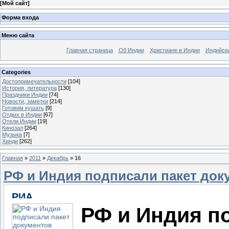
[
Мой сайт
]
Форма входа
Меню сайта
Главная страница
Об Индии
Христиане в Индии
Индийск
Categories
Достопримечательности
[104]
История, литература
[130]
Праздники Индии
[74]
Новости, заметки
[214]
Готовим кушать
[9]
Отдых в Индии
[67]
Отели Индии
[19]
Кинозал
[264]
Музыка
[7]
Хинди
[262]
Главная
»
2011
»
Декабрь
»
16
РФ и Индия подписали пакет док
РФ и Индия п