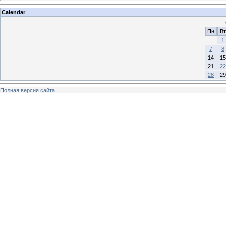
Calendar
Пн
Вт
1
7
8
14
15
21
22
28
29
Полная версия сайта