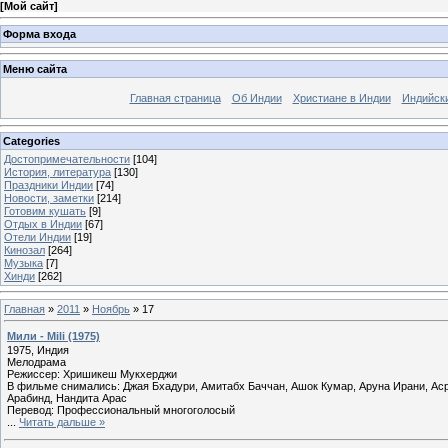
[
Мой сайт
]
Форма входа
Меню сайта
Главная страница
Об Индии
Христиане в Индии
Индийск
Categories
Достопримечательности
[104]
История, литература
[130]
Праздники Индии
[74]
Новости, заметки
[214]
Готовим кушать
[9]
Отдых в Индии
[67]
Отели Индии
[19]
Кинозал
[264]
Музыка
[7]
Хинди
[262]
Главная
»
2011
»
Ноябрь
»
17
Мили - Mili (1975)
1975, Индия
Мелодрама
Режиссер: Хришикеш Мукхерджи
В фильме снимались: Джая Бхадури, Амитабх Баччан, Ашок Кумар, Аруна Ирани, Аср
Арабинд, Нандита Арас
Перевод: Профессиональный многоголосый
...
Читать дальше »