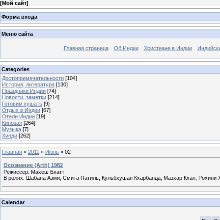
[
Мой сайт
]
Форма входа
Меню сайта
Главная страница
Об Индии
Христиане в Индии
Индийск
Categories
Достопримечательности
[104]
История, литература
[130]
Праздники Индии
[74]
Новости, заметки
[214]
Готовим кушать
[9]
Отдых в Индии
[67]
Отели Индии
[19]
Кинозал
[264]
Музыка
[7]
Хинди
[262]
Главная
»
2011
»
Июнь
»
02
Осознание (Arth) 1982
Режиссер: Махеш Бхатт
В ролях: Шабана Азми, Смита Патиль, Кульбхушан Кхарбанда, Мазхар Кхан, Рохини 
Calendar