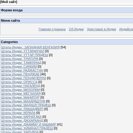
[
Мой сайт
]
Форма входа
Меню сайта
Главная страница
Об Индии
Христиане в Индии
Индийск
Categories
Штаты Индии : ЗАПАДНАЯ БЕНГАЛИЯ
[54]
Штаты Индии: УТТАРАНЧАЛ
[0]
Штаты Индии: УТТАР ПРАДЕШ
[0]
Штаты Индии: ТРИПУРА
[0]
Штаты Индии: ТАМИЛНАД
[0]
Штаты Индии: СИККИМ
[0]
Штаты Индии: РАДЖАСТАН
[0]
Штаты Индии: ПЕНДЖАБ
[46]
Штаты Индии: ПОНДИЧЕРРИ
[0]
Штаты Индии: ОРИССА
[0]
Штаты Индии: НАГАЛЕНД
[0]
Штаты Индии: МИЗОРАМ
[0]
Штаты Индии: МЕГХАЛАЯ
[0]
Штаты Индии: МАНИПУР
[0]
Штаты Индии: МАХАРАШТРА
[0]
Штаты Индии: МАДХЬЯ ПРАДЕШ
[0]
Штаты Индии: ЛАКШАДВИП
[0]
Штаты Индии: КЕРАЛА
[0]
Штаты Индии: КАРНАТАКА
[0]
Штаты Индии: ДЖХАРКАНД
[0]
Штаты Индии: ДЖАММУ И КАШМИР
[41]
Штаты Индии: ХИМАЧАЛ ПРАДЕШ
[0]
Штаты Индии: ХАРЬЯНА
[0]