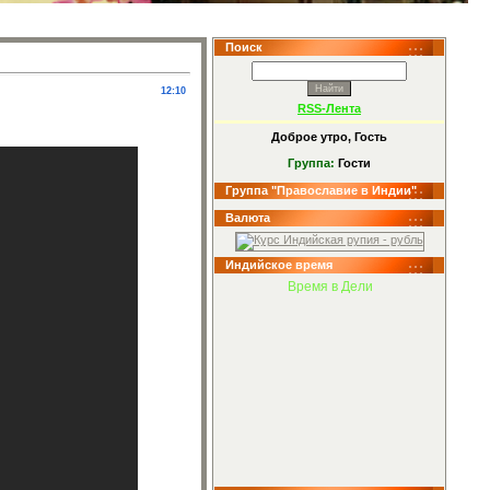
Поиск
12:10
RSS-Лента
Доброе утро, Гость
Группа:
Гости
Группа "Православие в Индии"
Валюта
Индийское время
Время в Дели