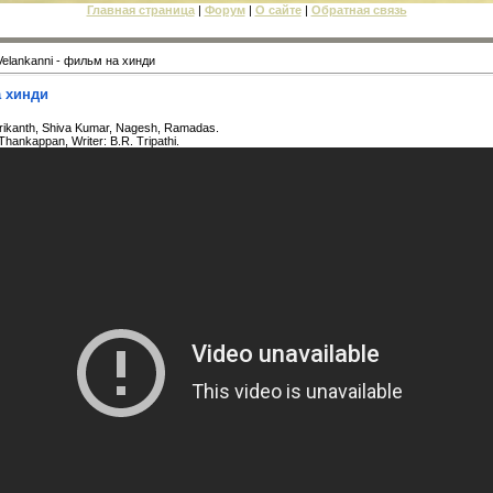
Главная страница
|
Форум
|
О сайте
|
Обратная связь
Velankanni - фильм на хинди
а хинди
Srikanth, Shiva Kumar, Nagesh, Ramadas.
Thankappan, Writer: B.R. Tripathi.