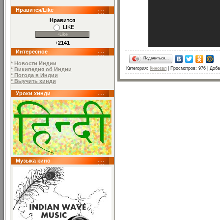
Нравится/Like
Нравится
LIKE
+
2141
Интересное
Поделиться…
* Новости Индии
Категория
:
Кинозал
|
Просмотров
: 976 |
Доба
* Википедия об Индии
* Погода в Индии
* Выучить хинди
Уроки хинди
Музыка кино