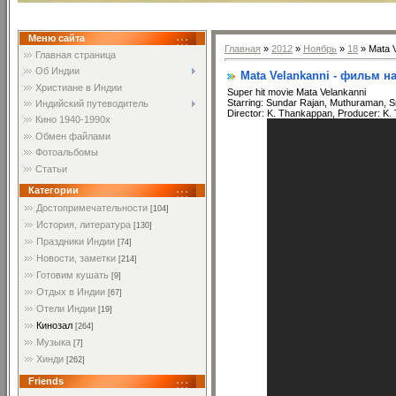
Меню сайта
Главная
»
2012
»
Ноябрь
»
18
» Mata 
Главная страница
Об Индии
Mata Velankanni - фильм н
Христиане в Индии
Super hit movie Mata Velankanni
Starring: Sundar Rajan, Muthuraman, 
Индийский путеводитель
Director: K. Thankappan, Producer: K. 
Кино 1940-1990х
Обмен файлами
Фотоальбомы
Статьи
Категории
Достопримечательности
[104]
История, литература
[130]
Праздники Индии
[74]
Новости, заметки
[214]
Готовим кушать
[9]
Отдых в Индии
[67]
Отели Индии
[19]
Кинозал
[264]
Музыка
[7]
Хинди
[262]
Friends